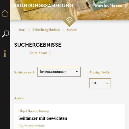
GRÜNDUNGSSAMMLUNG
|
1 Suchergebnisse
|
Start
Zurück
SUCHERGEBNISSE
Seite 1 von 1
Sortieren nach
Anzeige Treffer
Ansicht
Objektbezeichnung
Seiltänzer mit Gewichten
Inventarnummer