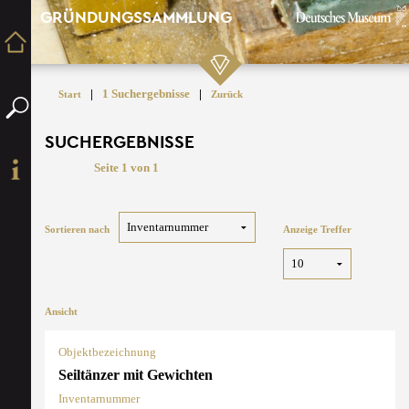
GRÜNDUNGSSAMMLUNG
|
1 Suchergebnisse
|
Start
Zurück
SUCHERGEBNISSE
Seite 1 von 1
Sortieren nach
Anzeige Treffer
Ansicht
Objektbezeichnung
Seiltänzer mit Gewichten
Inventarnummer