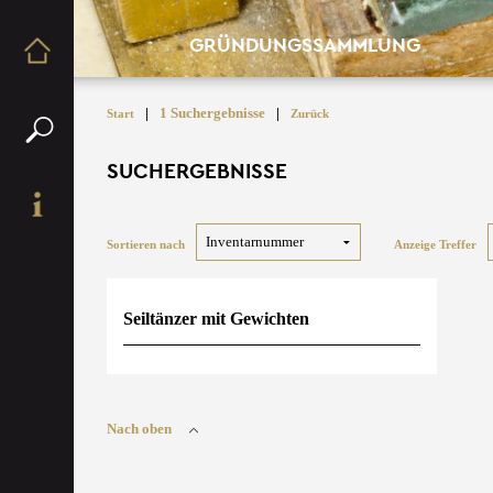
GRÜNDUNGSSAMMLUNG
|
1 Suchergebnisse
|
Start
Zurück
SUCHERGEBNISSE
Sortieren nach
Anzeige Treffer
Seiltänzer mit Gewichten
Nach oben