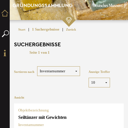
GRÜNDUNGSSAMMLUNG
|
1 Suchergebnisse
|
Start
Zurück
SUCHERGEBNISSE
Seite 1 von 1
Sortieren nach
Anzeige Treffer
Ansicht
Objektbezeichnung
Seiltänzer mit Gewichten
Inventarnummer