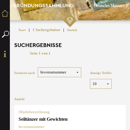
GRÜNDUNGSSAMMLUNG
|
1 Suchergebnisse
|
Start
Zurück
SUCHERGEBNISSE
Seite 1 von 1
Sortieren nach
Anzeige Treffer
Ansicht
Objektbezeichnung
Seiltänzer mit Gewichten
Inventarnummer