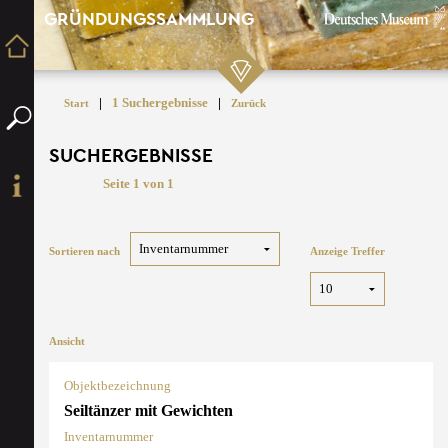
GRÜNDUNGSSAMMLUNG
|
1 Suchergebnisse
|
Start
Zurück
SUCHERGEBNISSE
Seite 1 von 1
Sortieren nach
Anzeige Treffer
Ansicht
Objektbezeichnung
Seiltänzer mit Gewichten
Inventarnummer