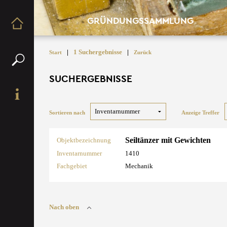
GRÜNDUNGSSAMMLUNG
|
1 Suchergebnisse
|
Start
Zurück
SUCHERGEBNISSE
Sortieren nach
Anzeige Treffer
Seiltänzer mit Gewichten
Objektbezeichnung
Inventarnummer
1410
Fachgebiet
Mechanik
Nach oben