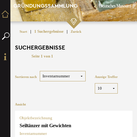
GRÜNDUNGSSAMMLUNG
|
1 Suchergebnisse
|
Start
Zurück
SUCHERGEBNISSE
Seite 1 von 1
Sortieren nach
Anzeige Treffer
Ansicht
Objektbezeichnung
Seiltänzer mit Gewichten
Inventarnummer