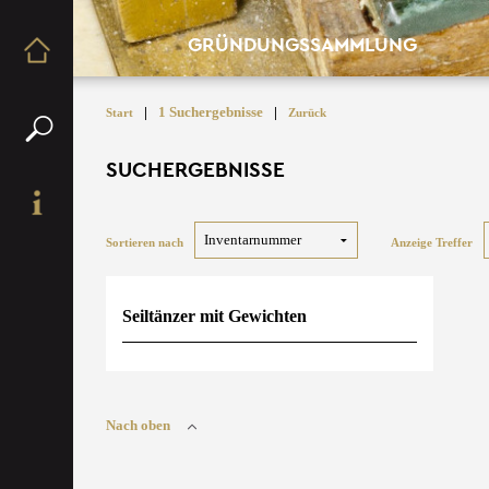
GRÜNDUNGSSAMMLUNG
|
1 Suchergebnisse
|
Start
Zurück
SUCHERGEBNISSE
Sortieren nach
Anzeige Treffer
Seiltänzer mit Gewichten
Nach oben