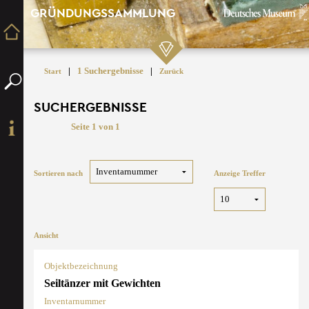
GRÜNDUNGSSAMMLUNG
|
1 Suchergebnisse
|
Start
Zurück
SUCHERGEBNISSE
Seite 1 von 1
Sortieren nach
Anzeige Treffer
Ansicht
Objektbezeichnung
Seiltänzer mit Gewichten
Inventarnummer