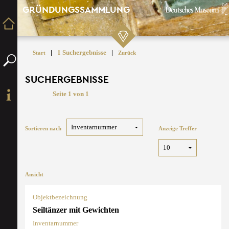
GRÜNDUNGSSAMMLUNG
|
1 Suchergebnisse
|
Start
Zurück
SUCHERGEBNISSE
Seite 1 von 1
Sortieren nach
Anzeige Treffer
Ansicht
Objektbezeichnung
Seiltänzer mit Gewichten
Inventarnummer