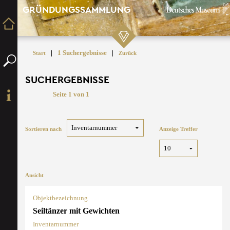
GRÜNDUNGSSAMMLUNG
|
1 Suchergebnisse
|
Start
Zurück
SUCHERGEBNISSE
Seite 1 von 1
Sortieren nach
Anzeige Treffer
Ansicht
Objektbezeichnung
Seiltänzer mit Gewichten
Inventarnummer