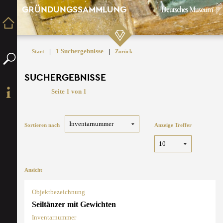
GRÜNDUNGSSAMMLUNG
|
1 Suchergebnisse
|
Start
Zurück
SUCHERGEBNISSE
Seite 1 von 1
Sortieren nach
Anzeige Treffer
Ansicht
Objektbezeichnung
Seiltänzer mit Gewichten
Inventarnummer