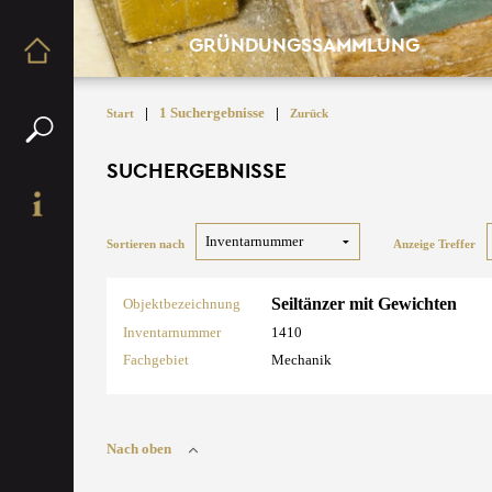
GRÜNDUNGSSAMMLUNG
|
1 Suchergebnisse
|
Start
Zurück
SUCHERGEBNISSE
Sortieren nach
Anzeige Treffer
Seiltänzer mit Gewichten
Objektbezeichnung
Inventarnummer
1410
Fachgebiet
Mechanik
Nach oben