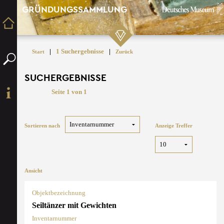
GRÜNDUNGSSAMMLUNG
|
1 Suchergebnisse
|
Start
Zurück
SUCHERGEBNISSE
Seite 1 von 1
Sortieren nach
Anzeige Treffer
Ansicht
Objektbezeichnung
Seiltänzer mit Gewichten
Inventarnummer