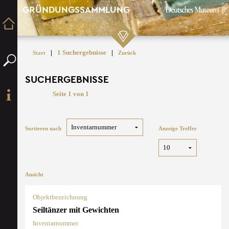
GRÜNDUNGSSAMMLUNG
|
1 Suchergebnisse
|
Start
Zurück
SUCHERGEBNISSE
Seite 1 von 1
Sortieren nach
Anzeige Treffer
Ansicht
Objektbezeichnung
Seiltänzer mit Gewichten
Inventarnummer