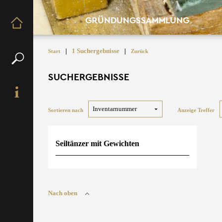
GRÜNDUNGSSAMMLUNG
|
1 Suchergebnisse
|
Start
Zurück
SUCHERGEBNISSE
Sortieren nach
Anzeige Treffer
Seiltänzer mit Gewichten
Nach oben