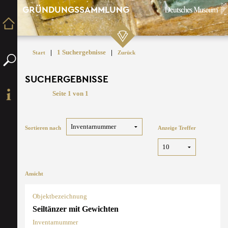
GRÜNDUNGSSAMMLUNG
|
1 Suchergebnisse
|
Start
Zurück
SUCHERGEBNISSE
Seite 1 von 1
Sortieren nach
Anzeige Treffer
Ansicht
Objektbezeichnung
Seiltänzer mit Gewichten
Inventarnummer