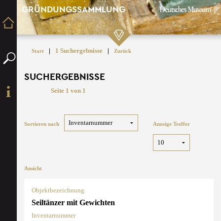
GRÜNDUNGSSAMMLUNG
|
1 Suchergebnisse
|
Start
Zurück
SUCHERGEBNISSE
Seite 1 von 1
Sortieren nach
Anzeige Treffer
Ansicht
Objektbezeichnung
Seiltänzer mit Gewichten
Inventarnummer