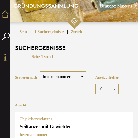
GRÜNDUNGSSAMMLUNG
|
1 Suchergebnisse
|
Start
Zurück
SUCHERGEBNISSE
Seite 1 von 1
Sortieren nach
Anzeige Treffer
Ansicht
Objektbezeichnung
Seiltänzer mit Gewichten
Inventarnummer