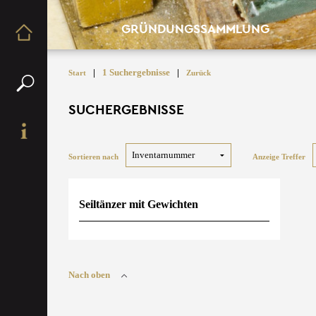
GRÜNDUNGSSAMMLUNG
|
1 Suchergebnisse
|
Start
Zurück
SUCHERGEBNISSE
Sortieren nach
Anzeige Treffer
Seiltänzer mit Gewichten
Nach oben