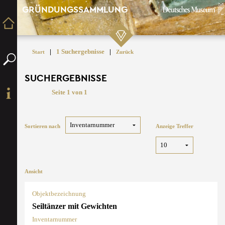
GRÜNDUNGSSAMMLUNG
|
1 Suchergebnisse
|
Start
Zurück
SUCHERGEBNISSE
Seite 1 von 1
Sortieren nach
Anzeige Treffer
Ansicht
Objektbezeichnung
Seiltänzer mit Gewichten
Inventarnummer