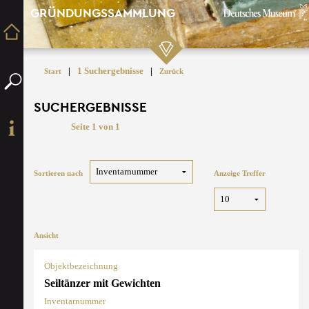
GRÜNDUNGSSAMMLUNG
|
1 Suchergebnisse
|
Start
Zurück
SUCHERGEBNISSE
Seite 1 von 1
Sortieren nach
Anzeige Treffer
Ansicht
Objektbezeichnung
Seiltänzer mit Gewichten
Inventarnummer