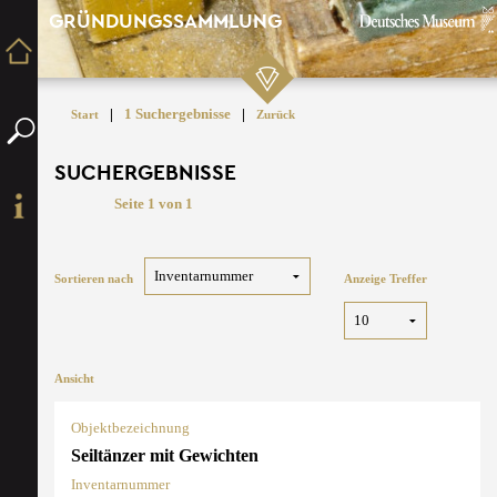
GRÜNDUNGSSAMMLUNG
|
1 Suchergebnisse
|
Start
Zurück
SUCHERGEBNISSE
Seite 1 von 1
Sortieren nach
Anzeige Treffer
Ansicht
Objektbezeichnung
Seiltänzer mit Gewichten
Inventarnummer