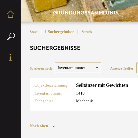
GRÜNDUNGSSAMMLUNG
|
1 Suchergebnisse
|
Start
Zurück
SUCHERGEBNISSE
Sortieren nach
Anzeige Treffer
Seiltänzer mit Gewichten
Objektbezeichnung
Inventarnummer
1410
Fachgebiet
Mechanik
Nach oben