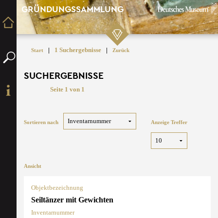
GRÜNDUNGSSAMMLUNG
|
1 Suchergebnisse
|
Start
Zurück
SUCHERGEBNISSE
Seite 1 von 1
Sortieren nach
Anzeige Treffer
Ansicht
Objektbezeichnung
Seiltänzer mit Gewichten
Inventarnummer