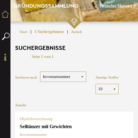
GRÜNDUNGSSAMMLUNG
|
1 Suchergebnisse
|
Start
Zurück
SUCHERGEBNISSE
Seite 1 von 1
Sortieren nach
Anzeige Treffer
Ansicht
Objektbezeichnung
Seiltänzer mit Gewichten
Inventarnummer