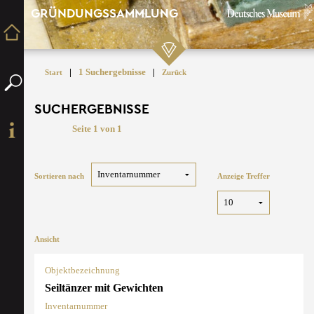
GRÜNDUNGSSAMMLUNG
|
1 Suchergebnisse
|
Start
Zurück
SUCHERGEBNISSE
Seite 1 von 1
Sortieren nach
Anzeige Treffer
Ansicht
Objektbezeichnung
Seiltänzer mit Gewichten
Inventarnummer