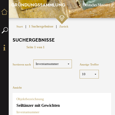
GRÜNDUNGSSAMMLUNG
|
1 Suchergebnisse
|
Start
Zurück
SUCHERGEBNISSE
Seite 1 von 1
Sortieren nach
Anzeige Treffer
Ansicht
Objektbezeichnung
Seiltänzer mit Gewichten
Inventarnummer