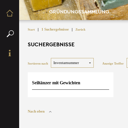
GRÜNDUNGSSAMMLUNG
|
1 Suchergebnisse
|
Start
Zurück
SUCHERGEBNISSE
Sortieren nach
Anzeige Treffer
Seiltänzer mit Gewichten
Nach oben