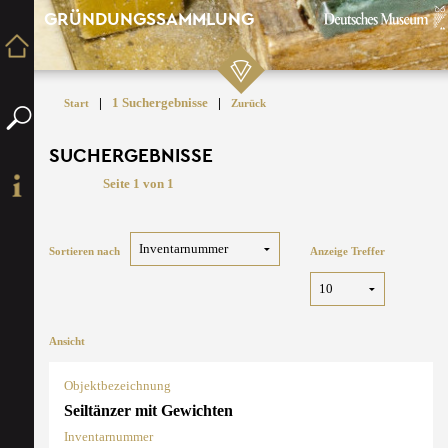
GRÜNDUNGSSAMMLUNG
|
1 Suchergebnisse
|
Start
Zurück
SUCHERGEBNISSE
Seite 1 von 1
Sortieren nach
Anzeige Treffer
Ansicht
Objektbezeichnung
Seiltänzer mit Gewichten
Inventarnummer