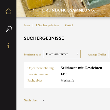
GRÜNDUNGSSAMMLUNG
|
1 Suchergebnisse
|
Start
Zurück
SUCHERGEBNISSE
Sortieren nach
Anzeige Treffer
Seiltänzer mit Gewichten
Objektbezeichnung
Inventarnummer
1410
Fachgebiet
Mechanik
Nach oben