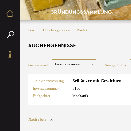
GRÜNDUNGSSAMMLUNG
|
1 Suchergebnisse
|
Start
Zurück
SUCHERGEBNISSE
Sortieren nach
Anzeige Treffer
Seiltänzer mit Gewichten
Objektbezeichnung
Inventarnummer
1410
Fachgebiet
Mechanik
Nach oben