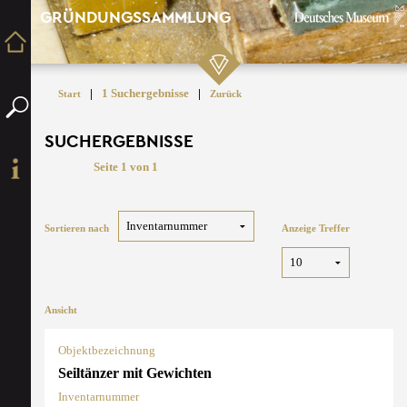
GRÜNDUNGSSAMMLUNG
|
1 Suchergebnisse
|
Start
Zurück
SUCHERGEBNISSE
Seite 1 von 1
Sortieren nach
Anzeige Treffer
Ansicht
Objektbezeichnung
Seiltänzer mit Gewichten
Inventarnummer