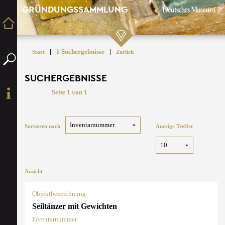
GRÜNDUNGSSAMMLUNG
|
1 Suchergebnisse
|
Start
Zurück
SUCHERGEBNISSE
Seite 1 von 1
Sortieren nach
Anzeige Treffer
Ansicht
Objektbezeichnung
Seiltänzer mit Gewichten
Inventarnummer