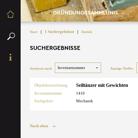
GRÜNDUNGSSAMMLUNG
|
1 Suchergebnisse
|
Start
Zurück
SUCHERGEBNISSE
Sortieren nach
Anzeige Treffer
Seiltänzer mit Gewichten
Objektbezeichnung
Inventarnummer
1410
Fachgebiet
Mechanik
Nach oben