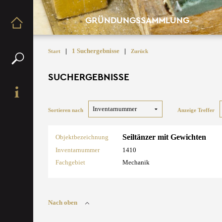
GRÜNDUNGSSAMMLUNG
|
1 Suchergebnisse
|
Start
Zurück
SUCHERGEBNISSE
Sortieren nach
Anzeige Treffer
Seiltänzer mit Gewichten
Objektbezeichnung
Inventarnummer
1410
Fachgebiet
Mechanik
Nach oben