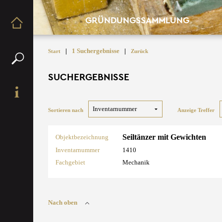
GRÜNDUNGSSAMMLUNG
|
1 Suchergebnisse
|
Start
Zurück
SUCHERGEBNISSE
Sortieren nach
Anzeige Treffer
Seiltänzer mit Gewichten
Objektbezeichnung
Inventarnummer
1410
Fachgebiet
Mechanik
Nach oben