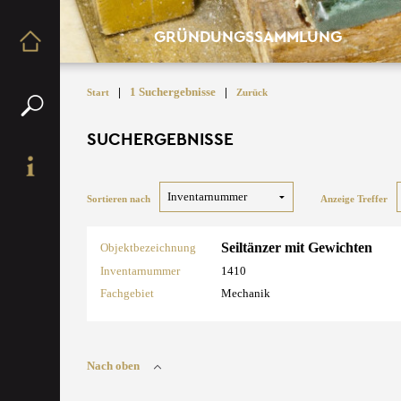
GRÜNDUNGSSAMMLUNG
|
1 Suchergebnisse
|
Start
Zurück
SUCHERGEBNISSE
Sortieren nach
Anzeige Treffer
Seiltänzer mit Gewichten
Objektbezeichnung
Inventarnummer
1410
Fachgebiet
Mechanik
Nach oben