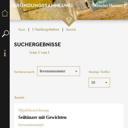
GRÜNDUNGSSAMMLUNG
|
1 Suchergebnisse
|
Start
Zurück
SUCHERGEBNISSE
Seite 1 von 1
Sortieren nach
Anzeige Treffer
Ansicht
Objektbezeichnung
Seiltänzer mit Gewichten
Inventarnummer