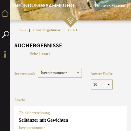
GRÜNDUNGSSAMMLUNG
|
1 Suchergebnisse
|
Start
Zurück
SUCHERGEBNISSE
Seite 1 von 1
Sortieren nach
Anzeige Treffer
Ansicht
Objektbezeichnung
Seiltänzer mit Gewichten
Inventarnummer