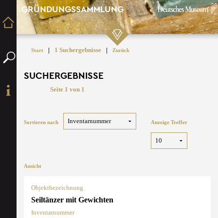
GRÜNDUNGSSAMMLUNG
|
1 Suchergebnisse
|
Start
Zurück
SUCHERGEBNISSE
Seite 1 von 1
Sortieren nach
Anzeige Treffer
Ansicht
Objektbezeichnung
Seiltänzer mit Gewichten
Inventarnummer