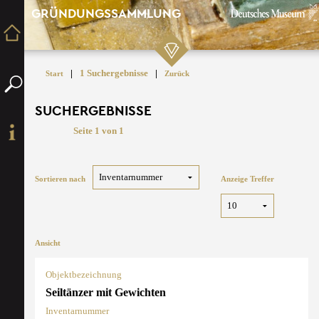
GRÜNDUNGSSAMMLUNG
|
1 Suchergebnisse
|
Start
Zurück
SUCHERGEBNISSE
Seite 1 von 1
Sortieren nach
Anzeige Treffer
Ansicht
Objektbezeichnung
Seiltänzer mit Gewichten
Inventarnummer