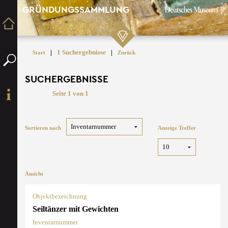
GRÜNDUNGSSAMMLUNG
|
1 Suchergebnisse
|
Start
Zurück
SUCHERGEBNISSE
Seite 1 von 1
Sortieren nach
Anzeige Treffer
Ansicht
Objektbezeichnung
Seiltänzer mit Gewichten
Inventarnummer