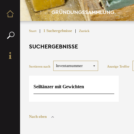
GRÜNDUNGSSAMMLUNG
|
1 Suchergebnisse
|
Start
Zurück
SUCHERGEBNISSE
Sortieren nach
Anzeige Treffer
Seiltänzer mit Gewichten
Nach oben