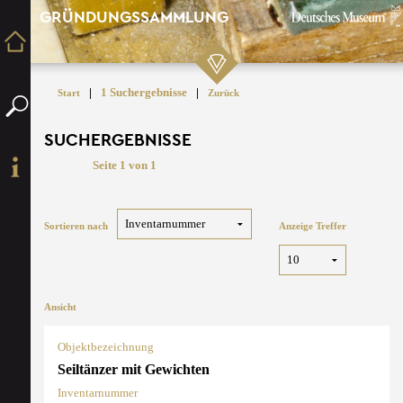
GRÜNDUNGSSAMMLUNG
|
1 Suchergebnisse
|
Start
Zurück
SUCHERGEBNISSE
Seite 1 von 1
Sortieren nach
Anzeige Treffer
Ansicht
Objektbezeichnung
Seiltänzer mit Gewichten
Inventarnummer