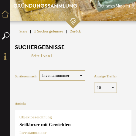
GRÜNDUNGSSAMMLUNG
|
1 Suchergebnisse
|
Start
Zurück
SUCHERGEBNISSE
Seite 1 von 1
Sortieren nach
Anzeige Treffer
Ansicht
Objektbezeichnung
Seiltänzer mit Gewichten
Inventarnummer