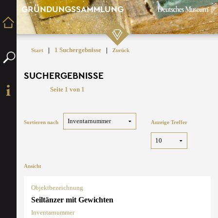
GRÜNDUNGSSAMMLUNG
|
1 Suchergebnisse
|
Start
Zurück
SUCHERGEBNISSE
Seite 1 von 1
Sortieren nach
Anzeige Treffer
Ansicht
Objektbezeichnung
Seiltänzer mit Gewichten
Inventarnummer