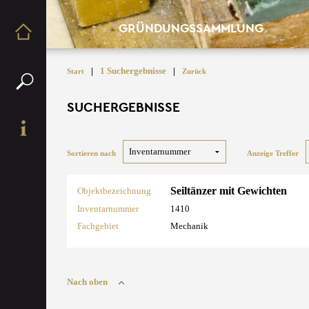
GRÜNDUNGSSAMMLUNG
|
1 Suchergebnisse
|
Start
Zurück
SUCHERGEBNISSE
Sortieren nach
Anzeige Treffer
Seiltänzer mit Gewichten
Objektbezeichnung
Inventarnummer
1410
Fachgebiet
Mechanik
Nach oben