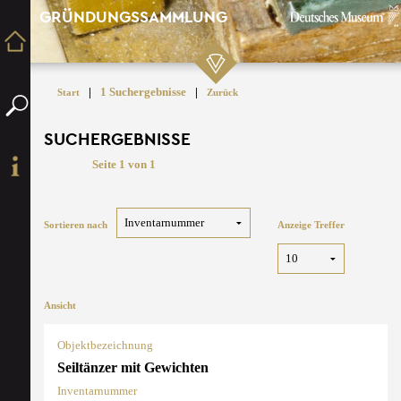
GRÜNDUNGSSAMMLUNG
|
1 Suchergebnisse
|
Start
Zurück
SUCHERGEBNISSE
Seite 1 von 1
Sortieren nach
Anzeige Treffer
Ansicht
Objektbezeichnung
Seiltänzer mit Gewichten
Inventarnummer